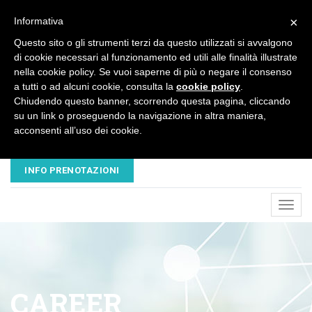
×
Informativa
Questo sito o gli strumenti terzi da questo utilizzati si avvalgono
di cookie necessari al funzionamento ed utili alle finalità illustrate
nella cookie policy. Se vuoi saperne di più o negare il consenso
a tutti o ad alcuni cookie, consulta la
cookie policy
.
Chiudendo questo banner, scorrendo questa pagina, cliccando
su un link o proseguendo la navigazione in altra maniera,
acconsenti all’uso dei cookie.
EMAIL
TELEFONO
NUOVAVESALIUS@LIBERO.IT
045 8680445 - 320 3503547
INFO PRENOTAZIONI
Toggl
navig
CAREER