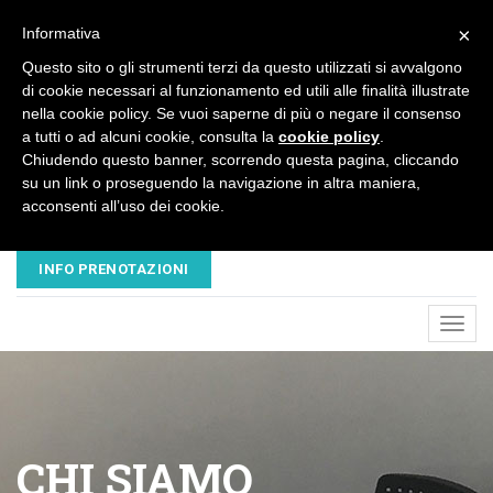
×
Informativa
Questo sito o gli strumenti terzi da questo utilizzati si avvalgono
di cookie necessari al funzionamento ed utili alle finalità illustrate
nella cookie policy. Se vuoi saperne di più o negare il consenso
a tutti o ad alcuni cookie, consulta la
cookie policy
.
Chiudendo questo banner, scorrendo questa pagina, cliccando
su un link o proseguendo la navigazione in altra maniera,
acconsenti all’uso dei cookie.
EMAIL
TELEFONO
NUOVAVESALIUS@LIBERO.IT
045 8680445 - 320 3503547
INFO PRENOTAZIONI
Toggl
navig
CHI SIAMO