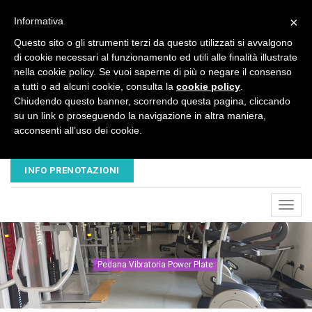
×
Informativa
Questo sito o gli strumenti terzi da questo utilizzati si avvalgono
di cookie necessari al funzionamento ed utili alle finalità illustrate
nella cookie policy. Se vuoi saperne di più o negare il consenso
a tutti o ad alcuni cookie, consulta la
cookie policy
.
Chiudendo questo banner, scorrendo questa pagina, cliccando
su un link o proseguendo la navigazione in altra maniera,
acconsenti all’uso dei cookie.
EMAIL
TELEFONO
NUOVAVESALIUS@LIBERO.IT
045 8680445 - 320 3503547
INFO PRENOTAZIONI
Toggl
navig
Pedana Vibratoria Power Plate