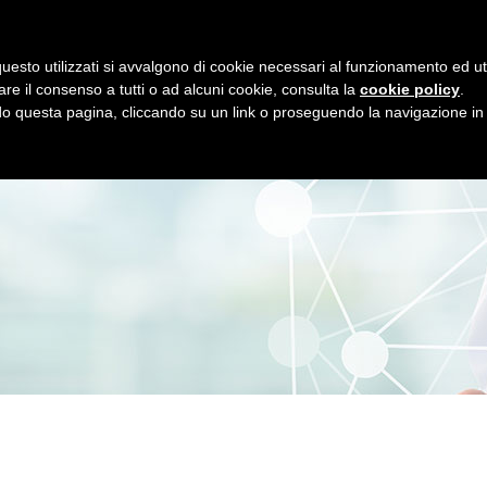
EMAIL
TE
NUOVAVESALIUS@LIBERO.IT
04
uesto utilizzati si avvalgono di cookie necessari al funzionamento ed utili 
HOME
CHI SIAMO
IL POLIAMBULATORIO
LA 
are il consenso a tutti o ad alcuni cookie, consulta la
cookie policy
.
 questa pagina, cliccando su un link o proseguendo la navigazione in a