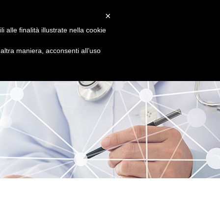
LEFONO
INFO PRENOTAZIONI
×
5 8680445 - 320 3503547
alle finalità illustrate nella cookie
PALESTRA
STAFF
BLOG
CONTATTI
ltra maniera, acconsenti all’uso