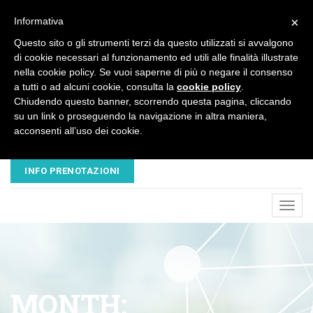
×
Informativa
Questo sito o gli strumenti terzi da questo utilizzati si avvalgono
di cookie necessari al funzionamento ed utili alle finalità illustrate
nella cookie policy. Se vuoi saperne di più o negare il consenso
a tutti o ad alcuni cookie, consulta la
cookie policy
.
Chiudendo questo banner, scorrendo questa pagina, cliccando
su un link o proseguendo la navigazione in altra maniera,
acconsenti all’uso dei cookie.
EMAIL
TELEFONO
NUOVAVESALIUS@LIBERO.IT
045 8680445 - 320 3503547
INFO PRENOTAZIONI
Toggl
navig
MONTH: