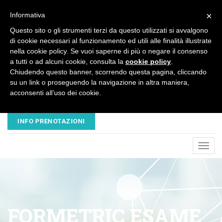
×
Informativa
Questo sito o gli strumenti terzi da questo utilizzati si avvalgono
di cookie necessari al funzionamento ed utili alle finalità illustrate
nella cookie policy. Se vuoi saperne di più o negare il consenso
a tutti o ad alcuni cookie, consulta la
cookie policy
.
Chiudendo questo banner, scorrendo questa pagina, cliccando
su un link o proseguendo la navigazione in altra maniera,
acconsenti all’uso dei cookie.
EMAIL
TELEFONO
NUOVAVESALIUS@LIBERO.IT
045 8680445 - 320 3503547
INFO PRENOTAZIONI
Toggl
navig
FORMETRIC ESAME