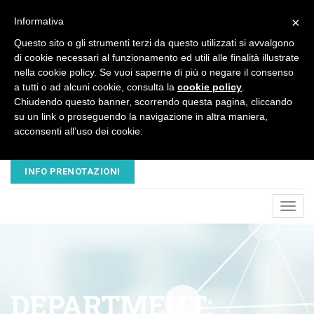
×
Informativa
Questo sito o gli strumenti terzi da questo utilizzati si avvalgono
di cookie necessari al funzionamento ed utili alle finalità illustrate
nella cookie policy. Se vuoi saperne di più o negare il consenso
a tutti o ad alcuni cookie, consulta la
cookie policy
.
Chiudendo questo banner, scorrendo questa pagina, cliccando
su un link o proseguendo la navigazione in altra maniera,
acconsenti all’uso dei cookie.
EMAIL
TELEFONO
NUOVAVESALIUS@LIBERO.IT
045 8680445 - 320 3503547
INFO PRENOTAZIONI
Toggl
navig
DEPARTMENT: