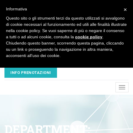
×
Informativa
Questo sito o gli strumenti terzi da questo utilizzati si avvalgono
di cookie necessari al funzionamento ed utili alle finalità illustrate
nella cookie policy. Se vuoi saperne di più o negare il consenso
a tutti o ad alcuni cookie, consulta la
cookie policy
.
Chiudendo questo banner, scorrendo questa pagina, cliccando
su un link o proseguendo la navigazione in altra maniera,
acconsenti all’uso dei cookie.
EMAIL
TELEFONO
NUOVAVESALIUS@LIBERO.IT
045 8680445 - 320 3503547
INFO PRENOTAZIONI
Toggl
navig
DEPARTMENT: