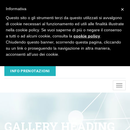
×
Informativa
Questo sito o gli strumenti terzi da questo utilizzati si avvalgono
di cookie necessari al funzionamento ed utili alle finalità illustrate
nella cookie policy. Se vuoi saperne di più o negare il consenso
a tutti o ad alcuni cookie, consulta la
cookie policy
.
Chiudendo questo banner, scorrendo questa pagina, cliccando
su un link o proseguendo la navigazione in altra maniera,
acconsenti all’uso dei cookie.
EMAIL
TELEFONO
NUOVAVESALIUS@LIBERO.IT
045 8680445 - 320 3503547
INFO PRENOTAZIONI
Toggl
navig
GALLERY HEADING