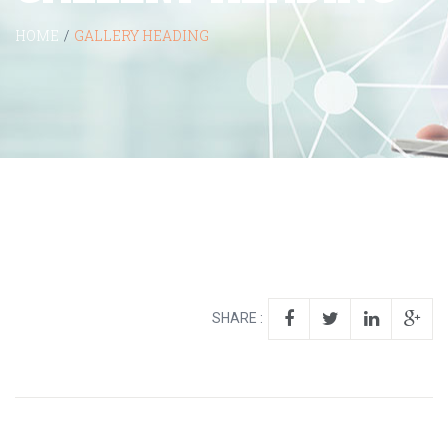
HOME
/
GALLERY HEADING
SHARE :