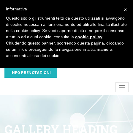
×
Informativa
Questo sito o gli strumenti terzi da questo utilizzati si avvalgono
di cookie necessari al funzionamento ed utili alle finalità illustrate
nella cookie policy. Se vuoi saperne di più o negare il consenso
a tutti o ad alcuni cookie, consulta la
cookie policy
.
Chiudendo questo banner, scorrendo questa pagina, cliccando
su un link o proseguendo la navigazione in altra maniera,
acconsenti all’uso dei cookie.
EMAIL
TELEFONO
NUOVAVESALIUS@LIBERO.IT
045 8680445 - 320 3503547
INFO PRENOTAZIONI
Toggl
navig
GALLERY HEADING