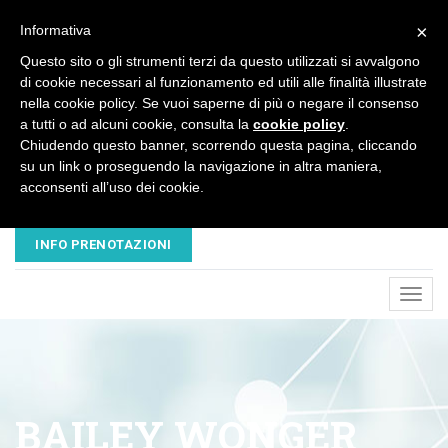
×
Informativa
Questo sito o gli strumenti terzi da questo utilizzati si avvalgono
di cookie necessari al funzionamento ed utili alle finalità illustrate
nella cookie policy. Se vuoi saperne di più o negare il consenso
a tutti o ad alcuni cookie, consulta la
cookie policy
.
Chiudendo questo banner, scorrendo questa pagina, cliccando
su un link o proseguendo la navigazione in altra maniera,
acconsenti all’uso dei cookie.
EMAIL
TELEFONO
NUOVAVESALIUS@LIBERO.IT
045 8680445 - 320 3503547
INFO PRENOTAZIONI
Toggl
navig
BAILEY WONGER