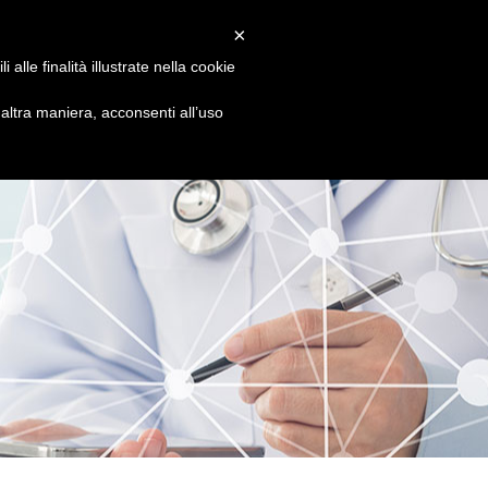
LEFONO
INFO PRENOTAZIONI
×
5 8680445 - 320 3503547
alle finalità illustrate nella cookie
PALESTRA
STAFF
BLOG
CONTATTI
ltra maniera, acconsenti all’uso