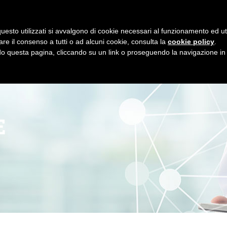
EMAIL
TE
NUOVAVESALIUS@LIBERO.IT
04
uesto utilizzati si avvalgono di cookie necessari al funzionamento ed utili 
HOME
CHI SIAMO
IL POLIAMBULATORIO
LA 
are il consenso a tutti o ad alcuni cookie, consulta la
cookie policy
.
 questa pagina, cliccando su un link o proseguendo la navigazione in a
E