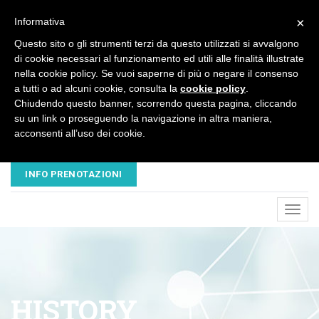
×
Informativa
Questo sito o gli strumenti terzi da questo utilizzati si avvalgono
di cookie necessari al funzionamento ed utili alle finalità illustrate
nella cookie policy. Se vuoi saperne di più o negare il consenso
a tutti o ad alcuni cookie, consulta la
cookie policy
.
Chiudendo questo banner, scorrendo questa pagina, cliccando
su un link o proseguendo la navigazione in altra maniera,
acconsenti all’uso dei cookie.
EMAIL
TELEFONO
NUOVAVESALIUS@LIBERO.IT
045 8680445 - 320 3503547
INFO PRENOTAZIONI
Toggl
navig
HISTORY