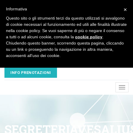
×
Informativa
Questo sito o gli strumenti terzi da questo utilizzati si avvalgono
di cookie necessari al funzionamento ed utili alle finalità illustrate
nella cookie policy. Se vuoi saperne di più o negare il consenso
a tutti o ad alcuni cookie, consulta la
cookie policy
.
Chiudendo questo banner, scorrendo questa pagina, cliccando
su un link o proseguendo la navigazione in altra maniera,
acconsenti all’uso dei cookie.
EMAIL
TELEFONO
NUOVAVESALIUS@LIBERO.IT
045 8680445 - 320 3503547
INFO PRENOTAZIONI
Toggl
navig
SEGRETERIAVESALIU