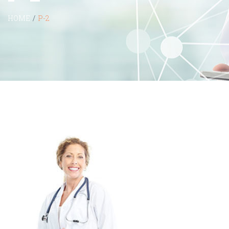
HOME
/
P-2