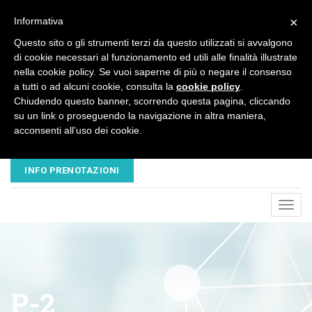
×
Informativa
Questo sito o gli strumenti terzi da questo utilizzati si avvalgono
di cookie necessari al funzionamento ed utili alle finalità illustrate
nella cookie policy. Se vuoi saperne di più o negare il consenso
a tutti o ad alcuni cookie, consulta la
cookie policy
.
Chiudendo questo banner, scorrendo questa pagina, cliccando
su un link o proseguendo la navigazione in altra maniera,
acconsenti all’uso dei cookie.
EMAIL
TELEFONO
NUOVAVESALIUS@LIBERO.IT
045 8680445 - 320 3503547
INFO PRENOTAZIONI
Toggl
navig
P-2