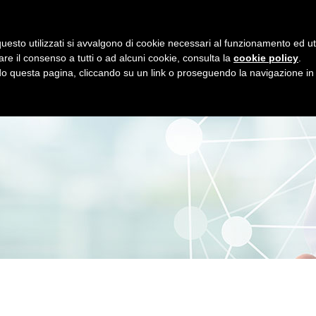
EMAIL
TE
NUOVAVESALIUS@LIBERO.IT
04
uesto utilizzati si avvalgono di cookie necessari al funzionamento ed utili 
HOME
CHI SIAMO
IL POLIAMBULATORIO
LA 
are il consenso a tutti o ad alcuni cookie, consulta la
cookie policy
.
 questa pagina, cliccando su un link o proseguendo la navigazione in a