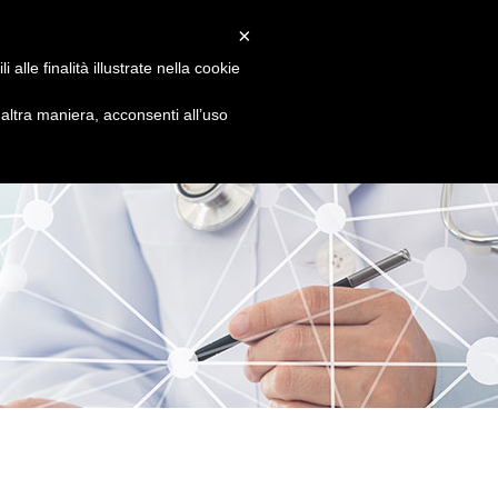
LEFONO
INFO PRENOTAZIONI
×
5 8680445 - 320 3503547
alle finalità illustrate nella cookie
PALESTRA
STAFF
BLOG
CONTATTI
ltra maniera, acconsenti all’uso